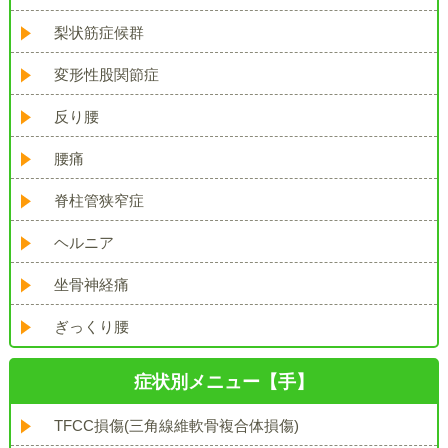
梨状筋症候群
変形性股関節症
反り腰
腰痛
脊柱管狭窄症
ヘルニア
坐骨神経痛
ぎっくり腰
症状別メニュー【手】
TFCC損傷(三角線維軟骨複合体損傷)