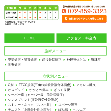
HOME
アクセス・料金表
施術メニュー
姿勢矯正・猫背矯正
産後骨盤矯正
神経整体とは
野球肩
骨盤矯正
症状別メニュー
O脚
TFCC損傷(三角線維軟骨複合体損傷)
アキレス腱炎
オスグッド
かかとの痛み
ぎっくり腰
シーバー病（セーバー病・踵骨骨端症）
シンスプリント(脛骨過労性骨膜炎)
ストレートネック（スマホ首）
スポーツ障害
テニス肘（上腕骨外側上顆炎）
ばね指
ヘルニア