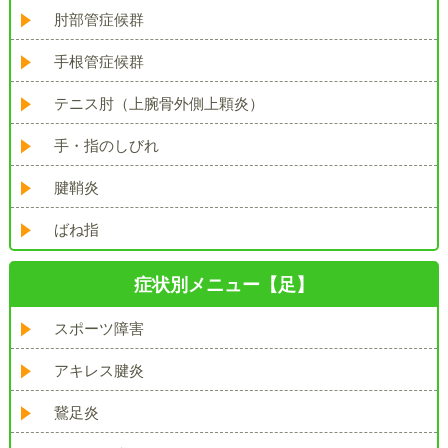
肘部管症候群
手根管症候群
テニス肘（上腕骨外側上顆炎）
手・指のしびれ
腱鞘炎
ばね指
症状別メニュー【足】
スポーツ障害
アキレス腱炎
鵞足炎