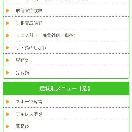
肘部管症候群
手根管症候群
テニス肘（上腕骨外側上顆炎）
手・指のしびれ
腱鞘炎
ばね指
症状別メニュー【足】
スポーツ障害
アキレス腱炎
鵞足炎