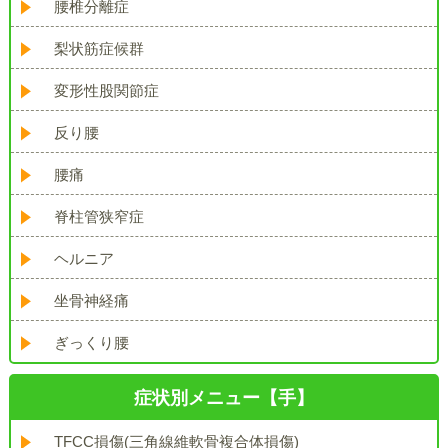
腰椎分離症
梨状筋症候群
変形性股関節症
反り腰
腰痛
脊柱管狭窄症
ヘルニア
坐骨神経痛
ぎっくり腰
症状別メニュー【手】
TFCC損傷(三角線維軟骨複合体損傷)