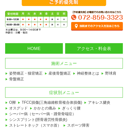
HOME
アクセス・料金表
施術メニュー
姿勢矯正・猫背矯正
産後骨盤矯正
神経整体とは
野球肩
骨盤矯正
症状別メニュー
O脚
TFCC損傷(三角線維軟骨複合体損傷)
アキレス腱炎
オスグッド
かかとの痛み
ぎっくり腰
シーバー病（セーバー病・踵骨骨端症）
シンスプリント(脛骨過労性骨膜炎)
ストレートネック（スマホ首）
スポーツ障害