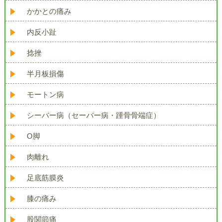
かかとの痛み
内反小趾
捻挫
半月板損傷
モートン病
シーバー病（セーバー病・踵骨骨端症）
O脚
肉離れ
足底筋膜炎
膝の痛み
股関節痛