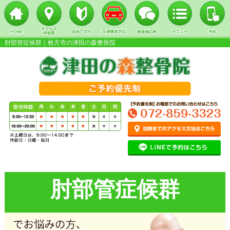
肘部管症候群｜枚方市の津田の森整骨院
▼
▼
▼
肘部管症候群