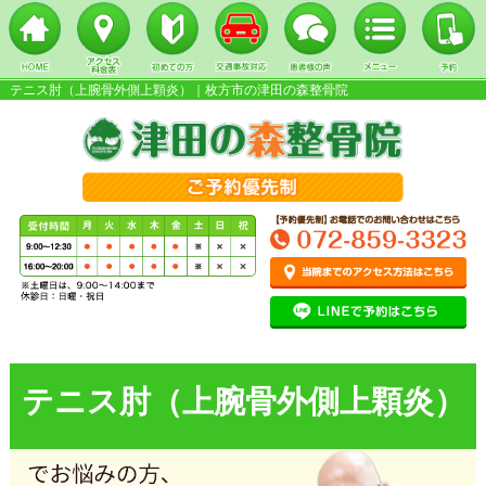
テニス肘（上腕骨外側上顆炎）｜枚方市の津田の森整骨院
▼
▼
▼
テニス肘（上腕骨外側上顆炎）