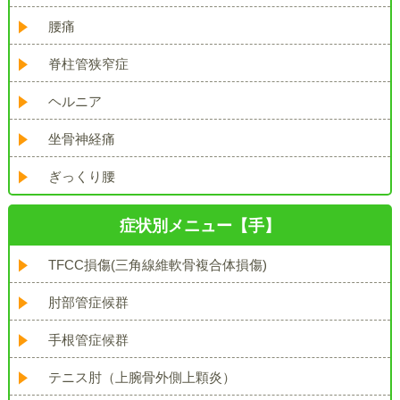
腰痛
脊柱管狭窄症
ヘルニア
坐骨神経痛
ぎっくり腰
症状別メニュー【手】
TFCC損傷(三角線維軟骨複合体損傷)
肘部管症候群
手根管症候群
テニス肘（上腕骨外側上顆炎）