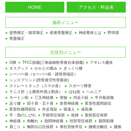
HOME
アクセス・料金表
施術メニュー
姿勢矯正・猫背矯正
産後骨盤矯正
神経整体とは
野球肩
骨盤矯正
症状別メニュー
O脚
TFCC損傷(三角線維軟骨複合体損傷)
アキレス腱炎
オスグッド
かかとの痛み
ぎっくり腰
シーバー病（セーバー病・踵骨骨端症）
シンスプリント(脛骨過労性骨膜炎)
ストレートネック（スマホ首）
スポーツ障害
テニス肘（上腕骨外側上顆炎）
ばね指
ヘルニア
モートン病
三叉神経痛
便秘
内反小趾
半月板損傷
反り腰
四十肩・五十肩
坐骨神経痛
変形性股関節症
変形性膝関節症
外反母趾
寝違え
成長痛
手・指のしびれ
手根管症候群
捻挫
梨状筋症候群
神経痛
肉離れ
肋間神経痛
肘部管症候群
股関節痛
肩こり
胸郭出口症候群
脊柱管狭窄症
腰椎分離症
腰痛