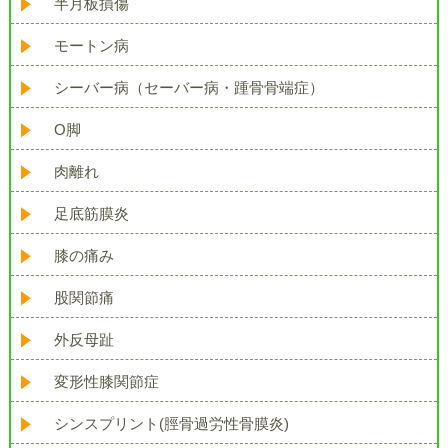
半月板損傷
モートン病
シーバー病（セーバー病・踵骨骨端症）
O脚
肉離れ
足底筋膜炎
膝の痛み
股関節痛
外反母趾
変形性膝関節症
シンスプリント(脛骨過労性骨膜炎)