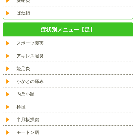
腱鞘炎
ばね指
症状別メニュー【足】
スポーツ障害
アキレス腱炎
鵞足炎
かかとの痛み
内反小趾
捻挫
半月板損傷
モートン病