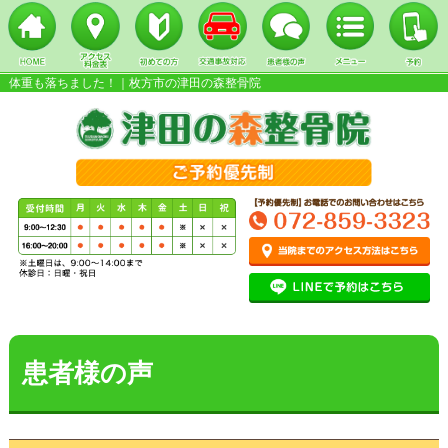
体重も落ちました！｜枚方市の津田の森整骨院
▼
▼
▼
患者様の声