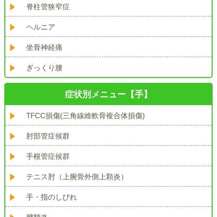
脊柱管狭窄症
ヘルニア
坐骨神経痛
ぎっくり腰
症状別メニュー【手】
TFCC損傷(三角線維軟骨複合体損傷)
肘部管症候群
手根管症候群
テニス肘（上腕骨外側上顆炎）
手・指のしびれ