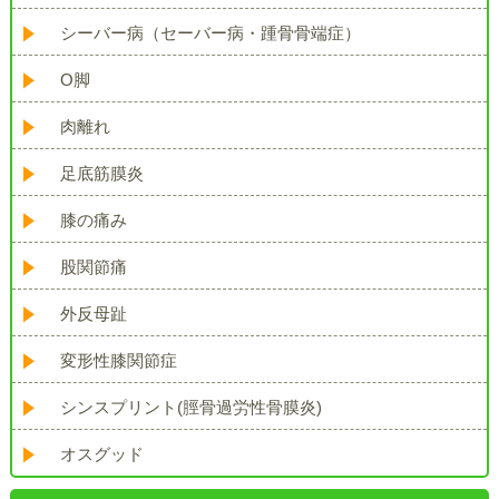
シーバー病（セーバー病・踵骨骨端症）
O脚
肉離れ
足底筋膜炎
膝の痛み
股関節痛
外反母趾
変形性膝関節症
シンスプリント(脛骨過労性骨膜炎)
オスグッド