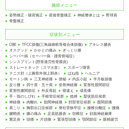
施術メニュー
姿勢矯正・猫背矯正
産後骨盤矯正
神経整体とは
野球肩
骨盤矯正
症状別メニュー
O脚
TFCC損傷(三角線維軟骨複合体損傷)
アキレス腱炎
オスグッド
かかとの痛み
ぎっくり腰
シーバー病（セーバー病・踵骨骨端症）
シンスプリント(脛骨過労性骨膜炎)
ストレートネック（スマホ首）
スポーツ障害
テニス肘（上腕骨外側上顆炎）
ばね指
ヘルニア
モートン病
三叉神経痛
便秘
内反小趾
半月板損傷
反り腰
四十肩・五十肩
坐骨神経痛
変形性股関節症
変形性膝関節症
外反母趾
寝違え
成長痛
手・指のしびれ
手根管症候群
捻挫
梨状筋症候群
神経痛
肉離れ
肋間神経痛
肘部管症候群
股関節痛
肩こり
胸郭出口症候群
脊柱管狭窄症
腰椎分離症
腰痛
腱鞘炎
膝の痛み
足底筋膜炎
頚椎症
顔面神経麻痺
鵞足炎
頭痛
片頭痛
緊張型頭痛
顎関節症
眼精疲労